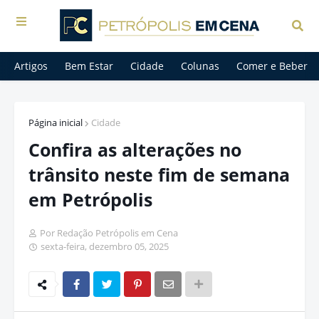
Artigos
Bem Estar
Cidade
Colunas
Comer e Beber
Página inicial
Cidade
Confira as alterações no
trânsito neste fim de semana
em Petrópolis
Por Redação Petrópolis em Cena
sexta-feira, dezembro 05, 2025