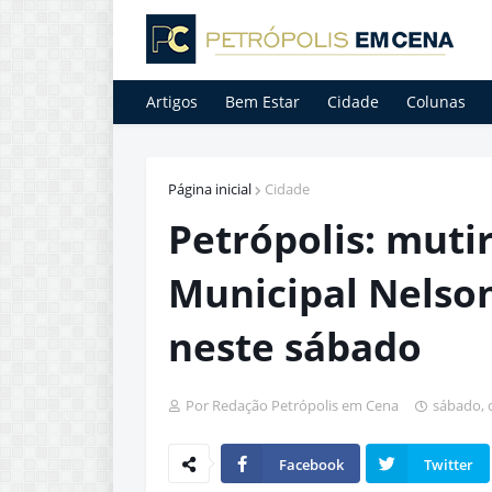
Artigos
Bem Estar
Cidade
Colunas
Página inicial
Cidade
Petrópolis: muti
Municipal Nelson
neste sábado
Por Redação Petrópolis em Cena
sábado, 
Facebook
Twitter