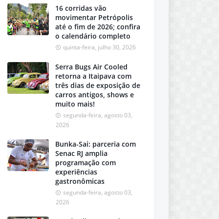
16 corridas vão
movimentar Petrópolis
até o fim de 2026; confira
o calendário completo
quinta-feira, julho 30, 2026
Serra Bugs Air Cooled
retorna a Itaipava com
três dias de exposição de
carros antigos, shows e
muito mais!
segunda-feira, agosto 03,
2026
Bunka-Sai: parceria com
Senac RJ amplia
programação com
experiências
gastronômicas
segunda-feira, agosto 03,
2026