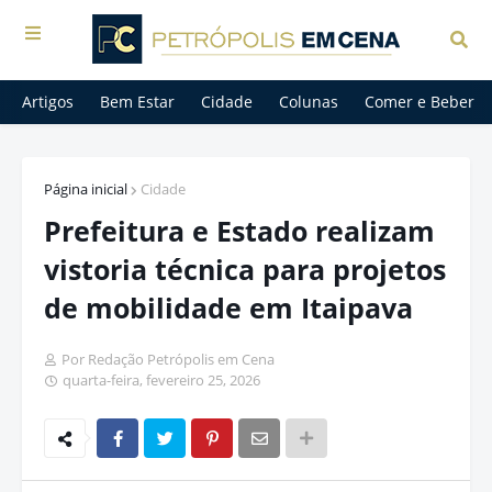
Artigos
Bem Estar
Cidade
Colunas
Comer e Beber
Página inicial
Cidade
Prefeitura e Estado realizam
vistoria técnica para projetos
de mobilidade em Itaipava
Por Redação Petrópolis em Cena
quarta-feira, fevereiro 25, 2026