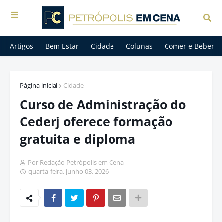
Artigos
Bem Estar
Cidade
Colunas
Comer e Beber
Página inicial
Cidade
Curso de Administração do
Cederj oferece formação
gratuita e diploma
Por Redação Petrópolis em Cena
quarta-feira, junho 03, 2026