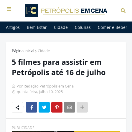
Artigos
Bem Estar
Cidade
Colunas
Comer e Beber
Página inicial
Cidade
5 filmes para assistir em
Petrópolis até 16 de julho
Por Redação Petrópolis em Cena
quinta-feira, julho 10, 2025
PUBLICIDADE