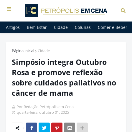
Artigos
Bem Estar
Cidade
Colunas
Comer e Beber
Página inicial
Cidade
Simpósio integra Outubro
Rosa e promove reflexão
sobre cuidados paliativos no
câncer de mama
Por Redação Petrópolis em Cena
quarta-feira, outubro 01, 2025