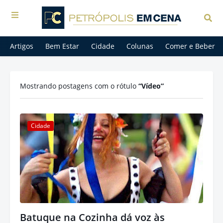
Artigos
Bem Estar
Cidade
Colunas
Comer e Beber
Mostrando postagens com o rótulo
Vídeo
Cidade
Batuque na Cozinha dá voz às